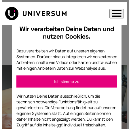
Direkt
zum
Inhalt
Wir verarbeiten Deine Daten und
springen
nutzen Cookies.
Direkt
Hopin, Wonder, Stream
zum
Boxy oder Meetingland?
Dazu verarbeiten wir Daten auf unseren eigenen
Inhalt
Systemen. Darüber hinaus integrieren wir von externen
Anbietern Inhalte wie Videos oder Karten und tauschen
springen
mit einigen Anbietern Daten zur Webanalyse aus.
Liste
Ich
Ich stimme zu
stim
der
Facebook
zu
Anbieter:
Cloudinary,
Pixel
Wir nutzen Deine Daten ausschließlich, um die
Facebook
technisch notwendige Funktionsfähigkeit zu
Embed,
gewährleisten. Die Verarbeitung findet nur auf unseren
Facebook
Matomo
eigenen Systemen statt. Auf einigen Seiten können
Pixel,
daher Inhalte nicht angezeigt werden. Du kannst den
Instagram
Zugriff auf die Inhalte ggf. individuell freischalten.