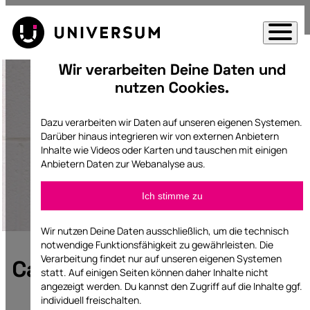
Direkt
zum
Inhalt
Direkt
Wir verarbeiten Deine Daten und
springen
zum
nutzen Cookies.
Inhalt
Dazu verarbeiten wir Daten auf unseren eigenen Systemen.
springen
Darüber hinaus integrieren wir von externen Anbietern
Inhalte wie Videos oder Karten und tauschen mit einigen
Anbietern Daten zur Webanalyse aus.
Liste
Facebook
Ich stimme zu
der
Pixel
Matomo
Anbieter:
Cloudinary,
Facebook
Wir nutzen Deine Daten ausschließlich, um die technisch
Facebook
notwendige Funktionsfähigkeit zu gewährleisten. Die
Embed
Twitter
Embed,
Verarbeitung findet nur auf unseren eigenen Systemen
Campaigning
Facebook
Embed
Instagram
statt. Auf einigen Seiten können daher Inhalte nicht
Pixel,
angezeigt werden. Du kannst den Zugriff auf die Inhalte ggf.
Embed
Youtube
Instagram
individuell freischalten.